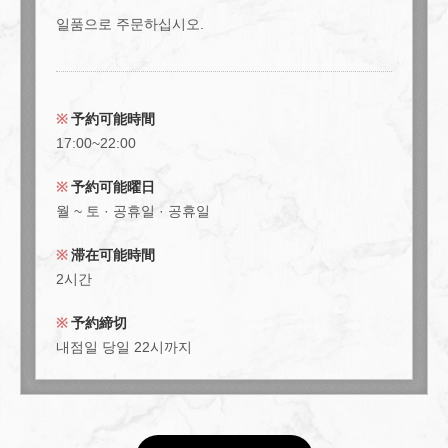
일품으로 주문하십시오.
予約可能時間
この店舗情報をシェアする
17:00~22:00
【디너 타임】 우선 자리만 예약하고 싶다! 분에게 추천! | 肉
予約可能曜日
とワインの隠れ家 209 ichimura
월 ~ 토 · 공휴일 · 공휴일
東京都江東区豊洲５-5-1-209
https://209ichimura-toyosu.owst.jp/courses/54712069
滞在可能時間
2시간
お店情報をコピー
予約締切
내점일 당일 22시까지
閉じる