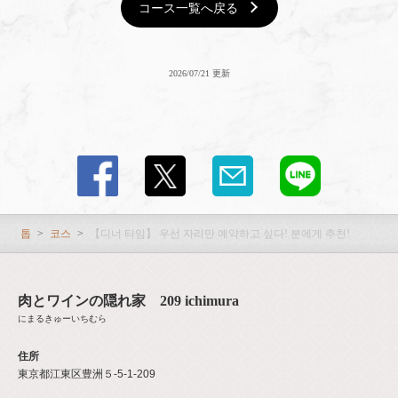
コース一覧へ戻る
2026/07/21 更新
톱
코스
【디너 타임】 우선 자리만 예약하고 싶다! 분에게 추천!
肉とワインの隠れ家 209 ichimura
にまるきゅーいちむら
住所
東京都江東区豊洲５-5-1-209