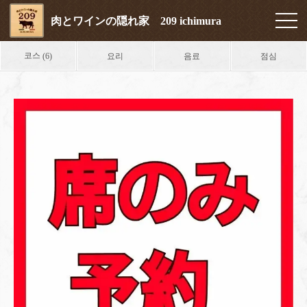
肉とワインの隠れ家 209 ichimura
코스
요리
음료
점심
(6)