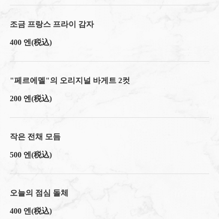
조금 프랑스 프라이 감자
400 엔
(税込)
"페르에멜"의 오리지널 바게트 2컷
200 엔
(税込)
작은 전채 모듬
500 엔
(税込)
この店舗情報をシェアする
오늘의 점심 돌체
점심 | 肉とワインの隠れ家 209 ichimura
400 엔
(税込)
東京都江東区豊洲５-5-1-209