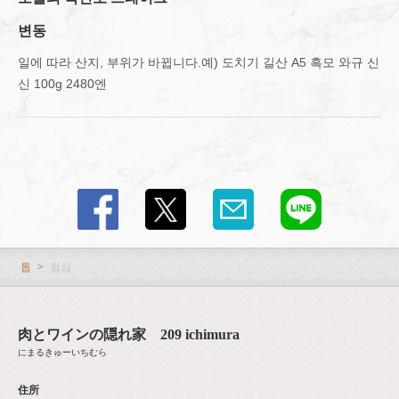
변동
일에 따라 산지, 부위가 바뀝니다.예) 도치기 길산 A5 흑모 와규 신
신 100g 2480엔
톱
점심
肉とワインの隠れ家 209 ichimura
にまるきゅーいちむら
住所