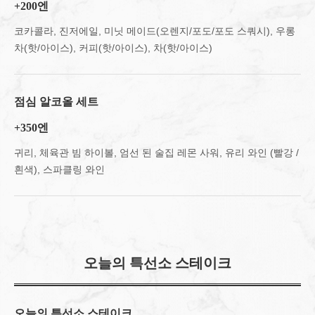
+200엔
코카콜라, 진저에일, 미닛 메이드(오렌지/포도/포도 스쿼시), 우롱
차(핫/아이스), 커피(핫/아이스), 차(핫/아이스)
점심 알코올 세트
+350엔
귀리, 체육관 빔 하이볼, 엄선 된 술집 레몬 사워, 유리 와인 (빨강 /
흰색), 스파클링 와인
오늘의 특선소 스테이크
오늘의 특선소 스테이크