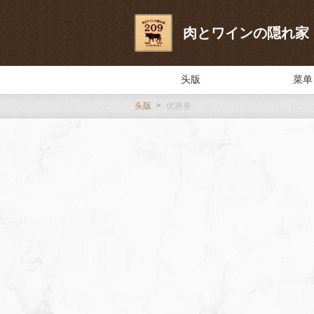
肉とワインの隠れ家 209
头版
菜单
头版
优惠券