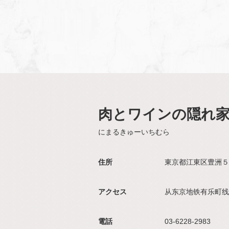
肉とワインの隠れ家 20
にまるきゅーいちむら
住所
東京都江東区豊洲５-5
アクセス
从东京地铁有乐町线
電話
03-6228-2983