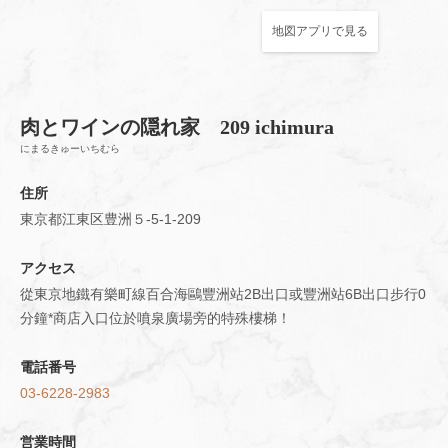
地図アプリで見る
肉とワインの隠れ家 209 ichimura
にまるきゅーいちむら
住所
この店舗情報をシェアする
東京都江東区豊洲５-5-1-209
地圖 | 肉とワインの隠れ家 209 ichimura
アクセス
東京都江東区豊洲５-5-1-209
從東京地鐵有樂町線百合海鷗豐洲站2B出口或豐洲站6B出口步行0
https://209ichimura-toyosu.owst.jp/map
分鐘*商店入口位於噴泉廣場旁的特殊樓梯！
お店情報をコピー
電話番号
03-6228-2983
営業時間