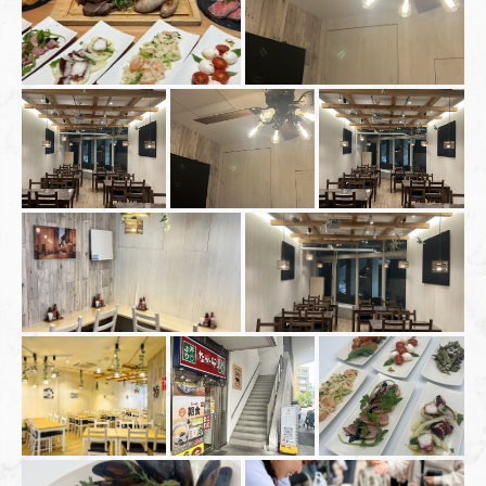
この店舗情報をシェアする
写真 | 肉とワインの隠れ家 209 ichimura
東京都江東区豊洲５-5-1-209
https://209ichimura-toyosu.owst.jp/gallery