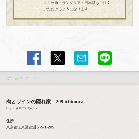
スキー角・サングリア・日本酒もご注文
いただけるようになります
この店舗情報をシェアする
クーポン | 肉とワインの隠れ家 209 ichimura
東京都江東区豊洲５-5-1-209
https://209ichimura-toyosu.owst.jp/coupons
ホーム
クーポン
お店情報をコピー
肉とワインの隠れ家 209 ichimura
にまるきゅーいちむら
住所
閉じる
東京都江東区豊洲５-5-1-209