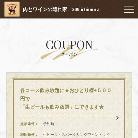
肉とワインの隠れ家 209 ichimura
COUPON
クーポン
各コース飲み放題に★おひとり様+５００
円で
「生ビールも飲み放題」にできます★
提示条件
予約時
利用条件
生ビール・スパークリングワイン・ウイ