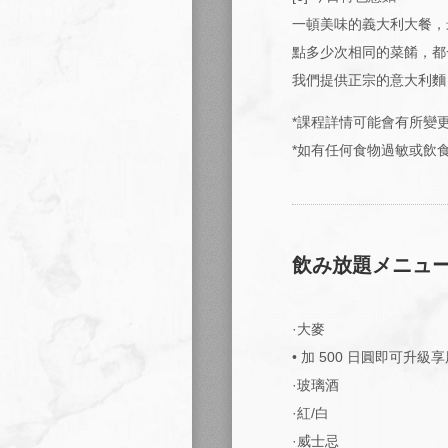
一頓美味的義大利大餐，
點多少次相同的菜餚，都
我們提供正宗的意大利麵
*課程詳情可能會有所變
*如有任何食物過敏或飲
飲み放題メニュ
·大麥
• 加 500 日圓即可升
·玻璃酒
·紅/白
·威士忌