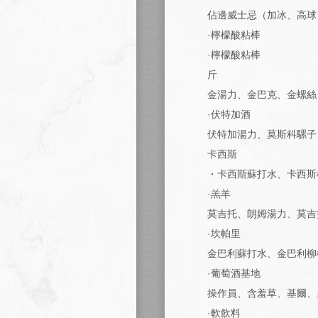
佔邊威士忌（加冰、高球
·檸檬酸粘棒
·檸檬酸粘棒
斤
金湯力、金巴克、金螺絲
·伏特加酒
伏特加湯力、莫斯科騾子
卡西斯
・卡西斯蘇打水、卡西斯
·羔羊
莫吉托、朗姆湯力、莫吉
·坎帕里
金巴利蘇打水、金巴利柳
·葡萄酒基地
操作員、含羞草、基爾、
·軟飲料