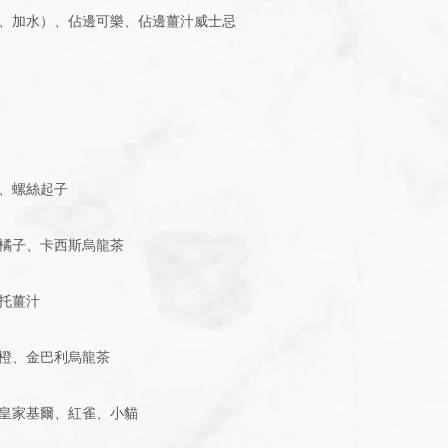
、加水）、佔邊可樂、佔邊薑汁威士忌
、螺絲起子
橘子、卡西斯烏龍茶
托薑汁
橙、金巴利烏龍茶
皇家基爾、紅雀、小貓