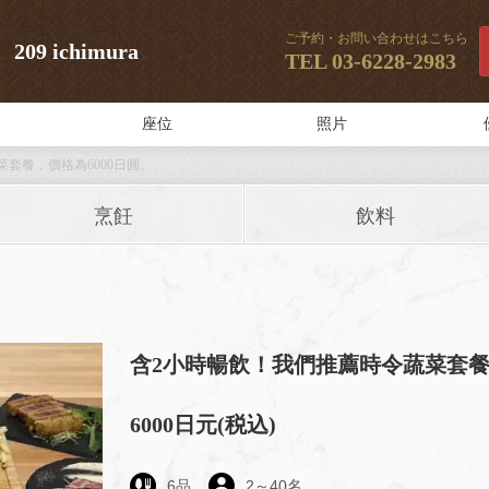
ご予約・お問い合わせはこちら
 ichimura
TEL
03-6228-2983
座位
照片
套餐，價格為6000日圓。
烹飪
飲料
含2小時暢飲！我們推薦時令蔬菜套餐，
6000日元
(税込)
6
品
2
～
40
名