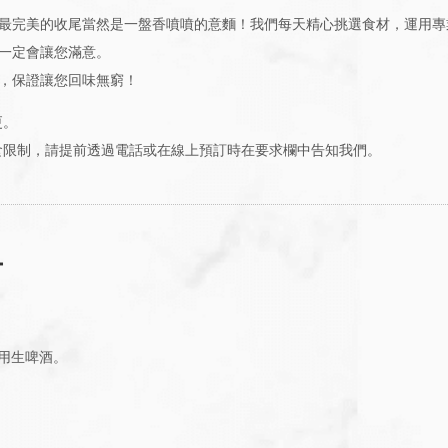
最完美的收尾當然是一盤香噴噴的意麵！我們每天精心挑選食材，運用專
一定會讓您滿意。
，保證讓您回味無窮！
更。
食限制，請提前透過電話或在線上預訂時在要求欄中告知我們。
ー
級享用生啤酒。