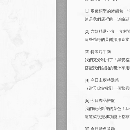
[1] 兩種類型的烤麵包：“海
這是我們店裡的一道略顯
[2] 六款精選小食，食
這些精緻的菜餚採用直接
[3] 特製烤牛肉
我們充分利用了「黑安格
搭配我們自製的醬汁享用
[4] 今日主廚特選菜
（當天你會收到一個驚喜
[5] 今日肉品拼盤
我們最受歡迎的菜色！我
這道菜視覺和功能上都非
[6] 今日特色意麵