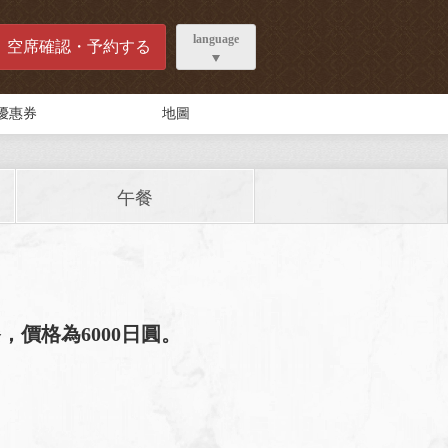
language
空席確認・予約する
優惠券
地圖
午餐
價格為6000日圓。