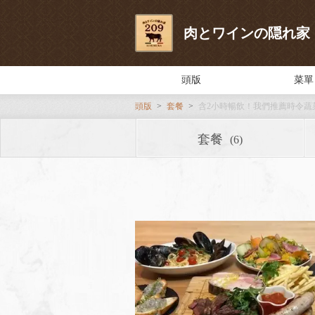
肉とワインの隠れ家 209
頭版
菜單
頭版
套餐
含2小時暢飲！我們推薦時令蔬菜
套餐
(6)