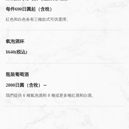
每件690日圓起（含稅）
紅色和白色各有三種款式可供選擇。
この店舗情報をシェアする
飲料 | 肉とワインの隠れ家 209 ichimura
氣泡酒杯
東京都江東区豊洲５-5-1-209
https://209ichimura-toyosu.owst.jp/drinks
¥640
(税込)
お店情報をコピー
瓶裝葡萄酒
2800日圓（含稅）～
我們提供 6 種氣泡酒和 8 種或更多種紅酒和白酒。
閉じる