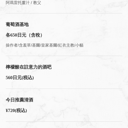
阿瑪雷托薑汁 / 教父
葡萄酒基地
各650日元（含稅）
操作者/含羞草/基爾/皇家基爾/紅衣主教/小貓
檸檬酸在註意力的酒吧
560日元
(税込)
今日推薦清酒
¥720
(税込)