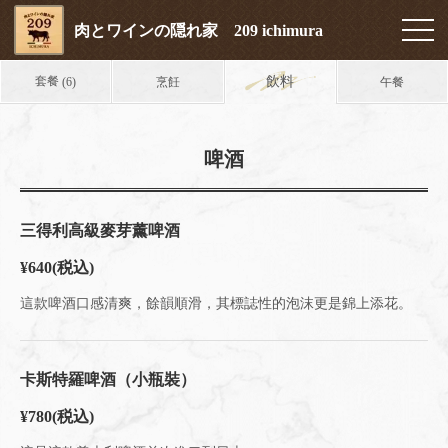
肉とワインの隠れ家 209 ichimura
套餐
飲料
烹飪
午餐
(6)
啤酒
三得利高級麥芽薰啤酒
¥640
(税込)
這款啤酒口感清爽，餘韻順滑，其標誌性的泡沫更是錦上添花。
卡斯特羅啤酒（小瓶裝）
¥780
(税込)