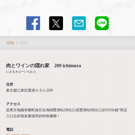
頭版
飲料
肉とワインの隠れ家 209 ichimura
にまるきゅーいちむら
住所
東京都江東区豊洲５-5-1-209
アクセス
從東京地鐵有樂町線百合海鷗豐洲站2B出口或豐洲站6B出口步行0分鐘*商店
入口位於噴泉廣場旁的特殊樓梯！
電話