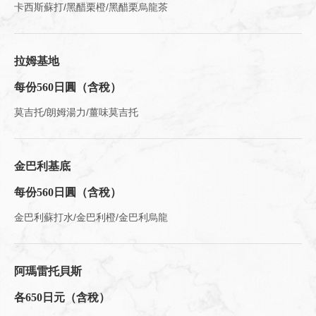
卡西斯蘇打/黑醋栗橙/黑醋栗烏龍茶
拉姆基地
每份560日圓（含稅）
莫吉托/朗姆湯力/薑味莫吉托
金巴利基底
每份560日圓（含稅）
金巴利蘇打水/金巴利橙/金巴利烏龍
阿瑪雷托貝斯
各650日元（含稅）