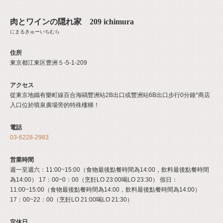
肉とワインの隠れ家 209 ichimura
にまるきゅーいちむら
住所
東京都江東区豊洲５-5-1-209
アクセス
從東京地鐵有樂町線百合海鷗豐洲站2B出口或豐洲站6B出口步行0分鐘*商店
入口位於噴泉廣場旁的特殊樓梯！
電話
03-6228-2983
営業時間
週一至週六：11:00~15:00（食物最後點餐時間為14:00，飲料最後點餐時間
為14:00） 17：00~0：00（烹飪LO 23:00喝LO 23:30） 假日：
11:00~15:00（食物最後點餐時間為14:00，飲料最後點餐時間為14:00）
17：00~22：00（烹飪LO 21:00喝LO 21:30）
定休日