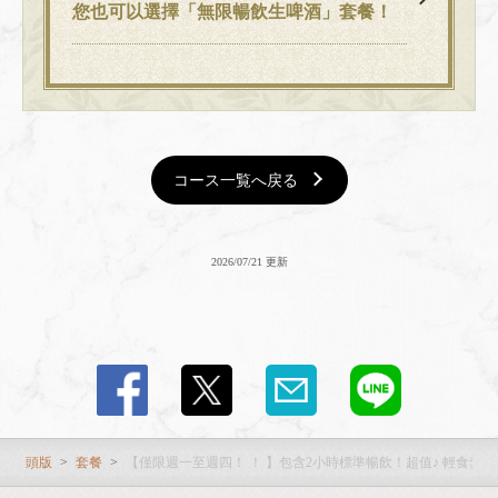
您也可以選擇「無限暢飲生啤酒」套餐！
コース一覧へ戻る
2026/07/21 更新
頭版
套餐
【僅限週一至週四！ ！ 】包含2小時標準暢飲！超值♪ 輕食套餐 4