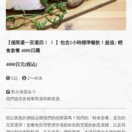
【僅限週一至週四！ ！ 】包含2小時標準暢飲！超值♪ 輕
食套餐 4000日圓
4000日元
(税込)
5品
2〜40名
飲み放題あり
我們提供各種葡萄酒和雞尾酒。
想以實惠的價格品嚐我們的招牌菜嗎？我們的「輕食套餐」是您的
完美選擇！套餐包含用豐洲市場新鮮魚類烹製的創意菜餚，以及我
們自製的肉類料理，共五道菜，價格實惠。本課程適合各種年齡和