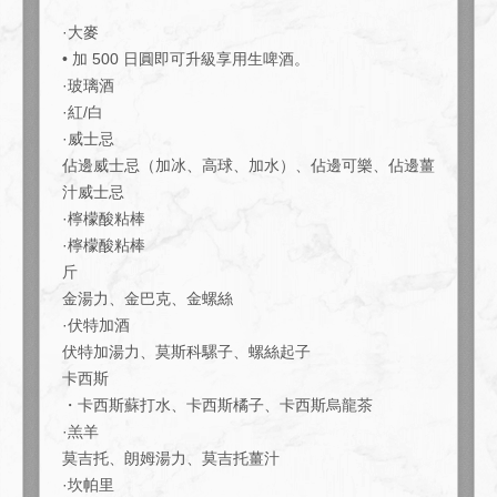
·大麥
• 加 500 日圓即可升級享用生啤酒。
·玻璃酒
·紅/白
·威士忌
佔邊威士忌（加冰、高球、加水）、佔邊可樂、佔邊薑
汁威士忌
·檸檬酸粘棒
この店舗情報をシェアする
·檸檬酸粘棒
斤
【僅限週一至週四！ ！ 】包含2小時標準暢飲！超值♪ 輕食
金湯力、金巴克、金螺絲
套餐 4000日圓 | 肉とワインの隠れ家 209 ichimura
·伏特加酒
東京都江東区豊洲５-5-1-209
伏特加湯力、莫斯科騾子、螺絲起子
https://209ichimura-toyosu.owst.jp/courses/219584335
卡西斯
・卡西斯蘇打水、卡西斯橘子、卡西斯烏龍茶
お店情報をコピー
·羔羊
莫吉托、朗姆湯力、莫吉托薑汁
·坎帕里