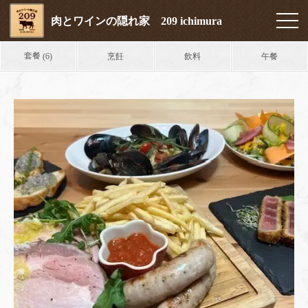
肉とワインの隠れ家 209 ichimura
套餐
烹飪
飲料
午餐
(6)