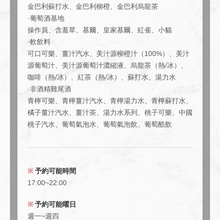
金巴利蘇打水、金巴利柳橙、金巴利烏龍茶
·葡萄酒基地
操作員、含羞草、基爾、皇家基爾、紅雀、小貓
閉じる
·軟飲料
可口可樂、薑汁汽水、美汁源柳橙汁（100%）、美汁
源葡萄汁、美汁源葡萄汁濃縮液、烏龍茶（熱/冰）、
咖啡（熱/冰）、紅茶（熱/冰）、蘇打水、湯力水
·非酒精雞尾酒
青檸可樂、青檸薑汁汽水、青檸湯力水、青檸蘇打水、
橘子薑汁汽水、薑汁茶、湯力水系列、桃子可樂、中國
桃子汽水、葡萄氣泡水、葡萄氣泡飲、葡萄酷飲
予約可能時間
17:00~22:00
予約可能曜日
週一~週四