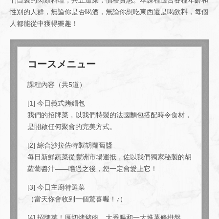
性別的人群，無論你是否喝酒，無論你想吃東西還是喝飲料，每個
人都能從中獲得樂趣！
コースメニュー
課程內容（共5道）
[1] 今日義式烤麵包
我們的招牌菜，以我們特製的法國麵包搭配時令食材，
是開啟任何聚會的完美方式。
[2] 綜合沙拉佐特製胡蘿蔔醬
每日新鮮蔬菜從豐洲市場運抵，佐以我們獨家秘製的胡
蘿蔔醬汁——嚐過之後，您一定會愛上它！
[3] 今日主廚特選菜
（當天你會收到一個驚喜喔！♪）
[4] 招牌菜！厚切烤豬肉、大香腸和一大堆薯條拼盤