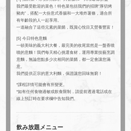
我們最受歡迎的菜色！特色菜包括我們的招牌“厚切烤
豬肉”，搭配一大份意式香腸和一大堆炸薯條，適合所
有年齡段的人一起享用。
一道融合了這些元素的菜餚，既賞心悅目又營養豐富！
[5] 今日特色意麵
一頓美味的義大利大餐，最完美的收尾當然是一盤香噴
噴的意麵！我們每天精心挑選食材，運用專業技藝烹調
意麵，無論您點多少次相同的菜餚，都一定會讓您滿
意。
我們提供正宗的意大利麵，保證讓您回味無窮！
*課程詳情可能會有所變更。
*如有任何食物過敏或飲食限制，請提前透過電話或在
線上預訂時在要求欄中告知我們。
飲み放題メニュー