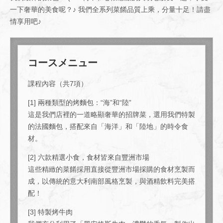
一下奢華的美食呢？♪ 我們全系列菜餚品質上乘，分量十足！請盡
情享用吧♪
コースメニュー
課程內容（共7項）
[1] 兩種類型的烤麵包：“海”和“陸”
這是我們店裡的一道略顯奢華的招牌菜，選用我們特製
的法國麵包，搭配來自「海洋」和「陸地」的時令食
材。
[2] 六款精選小食，食材皆來自豐洲市場
這些精緻的菜餚採用直接從豐洲市場採購的食材烹製而
成，以傳統的意大利南部風格烹製，與酒精飲料完美搭
配！
[3] 特製烤牛肉