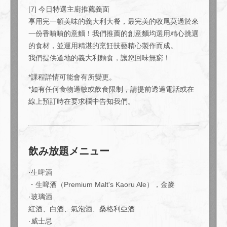
[7] 今日特選主廚推薦義面
享用完一頓美味的義大利大餐，最完美的收尾莫過於來
一份香噴噴的意麵！我們推薦的創意麵均選用精心挑選
的食材，並運用精湛的烹飪技藝精心製作而成。
我們提供道地的義大利麵食，讓您回味無窮！
*課程詳情可能會有所變更。
*如有任何食物過敏或飲食限制，請提前透過電話或在
線上預訂時在要求欄中告知我們。
飲み放題メニュー
·生啤酒
この店舗情報をシェアする
・生啤酒（Premium Malt's Kaoru Ale），金麥
·玻璃酒
奢華奢華的 8000 日圓特別美食套餐，包含 3 小時高級暢飲
（生啤酒、清酒等）！ | 肉とワインの隠れ家 209 ichimura
紅酒、白酒、氣泡酒、桑格利亞酒
·威士忌
東京都江東区豊洲５-5-1-209