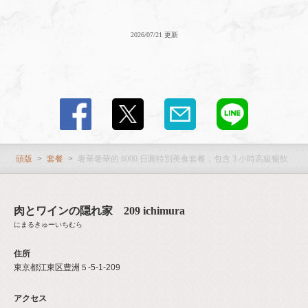
2026/07/21 更新
頭版
套餐
奢華奢華的 8000 日圓特別美食套餐，包含 3 小時高級暢飲（
肉とワインの隠れ家 209 ichimura
にまるきゅーいちむら
住所
東京都江東区豊洲５-5-1-209
アクセス