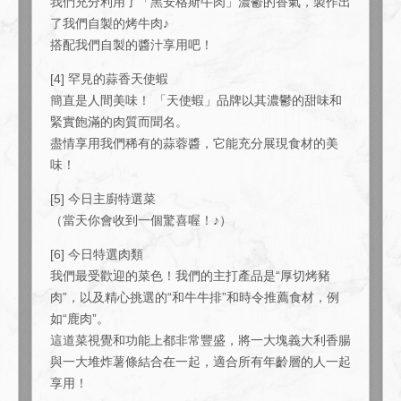
我們充分利用了「黑安格斯牛肉」濃鬱的香氣，製作出
了我們自製的烤牛肉♪
搭配我們自製的醬汁享用吧！
[4] 罕見的蒜香天使蝦
簡直是人間美味！ 「天使蝦」品牌以其濃鬱的甜味和
緊實飽滿的肉質而聞名。
盡情享用我們稀有的蒜蓉醬，它能充分展現食材的美
味！
[5] 今日主廚特選菜
（當天你會收到一個驚喜喔！♪）
[6] 今日特選肉類
我們最受歡迎的菜色！我們的主打產品是“厚切烤豬
肉”，以及精心挑選的“和牛牛排”和時令推薦食材，例
如“鹿肉”。
這道菜視覺和功能上都非常豐盛，將一大塊義大利香腸
與一大堆炸薯條結合在一起，適合所有年齡層的人一起
享用！