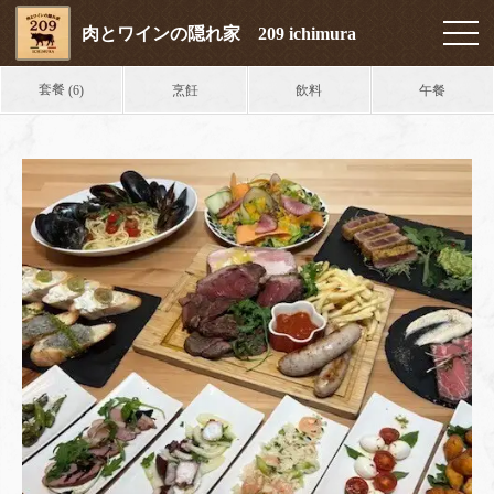
肉とワインの隠れ家 209 ichimura
套餐
烹飪
飲料
午餐
(6)