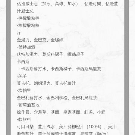
https://209ichimura-toyosu.owst.jp/courses/219584336
佔邊威士忌（加冰、高球、加水）、佔邊可樂、佔邊薑
汁威士忌
お店情報をコピー
·檸檬酸粘棒
·檸檬酸粘棒
斤
金湯力、金巴克、金螺絲
·伏特加酒
伏特加湯力、莫斯科騾子、螺絲起子
閉じる
卡西斯
・卡西斯蘇打水、卡西斯橘子、卡西斯烏龍茶
·羔羊
莫吉托、朗姆湯力、莫吉托薑汁
·坎帕里
金巴利蘇打水、金巴利柳橙、金巴利烏龍茶
·葡萄酒基地
操作員、含羞草、基爾、皇家基爾、紅雀、小貓
·軟飲料
可口可樂、薑汁汽水、美汁源柳橙汁（100%）、美汁
源葡萄汁、美汁源葡萄汁濃縮液、烏龍茶（熱/冰）、