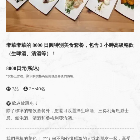
奢華奢華的 8000 日圓特別美食套餐，包含 3 小時高級暢飲
（生啤酒、清酒等）！
8000日元
(税込)
*價格已含稅。顯示的價格為使用優惠券後的價格。
7品
2〜40名
飲み放題あり
除了標準的暢飲套餐外，您還可以選擇生啤酒、三得利角瓶威士
忌、氣泡酒、清酒和桑格利亞汽酒。
我們最棒的菜色！ (^^♪ 何不和心懷感激的人或老朋友一起，享受