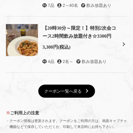
7品
2～40名
飲み放題あり
お店情報をコピー
【20時30分～限定！】特別2次会コ
ース2時間飲み放題付き☆3300円
3,300円
(税込)
閉じる
4品
2名～
飲み放題あり
クーポン一覧へ戻る
ご利用上の注意
クーポン情報は更新されます。クーポンをご利用の方は、画面キャプチャ
機能などで保存していただくか、印刷して来店時にお持ち下さい。