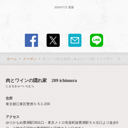
2026/07/21 更新
ホーム
クーポン
各コース飲み放題に★おひとり様+５００円で 「生ビ
肉とワインの隠れ家 209 ichimura
にまるきゅーいちむら
住所
東京都江東区豊洲５-5-1-209
アクセス
ゆりかもめ豊洲駅2B出口・東京メトロ有楽町線豊洲駅６ｂ出口より徒歩0