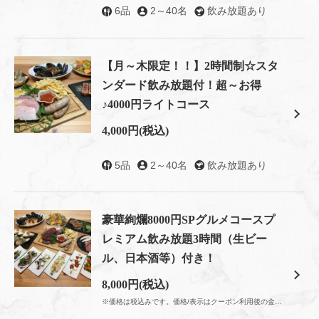
6品
2～40名
飲み放題あり
【月～木限定！！】2時間制☆スタ
ンダード飲み放題付！超～お得
♪4000円ライトコース
4,000円
(税込)
5品
2～40名
飲み放題あり
この店舗情報をシェアする
豪華絢爛8000円SPグルメコースプ
レミアム飲み放題3時間（生ビー
各コース飲み放題に★おひとり様+５００円で 「生ビール
ル、日本酒等）付き！
も飲み放題」にできます★ | 肉とワインの隠れ家 209
ichimura
8,000円
(税込)
東京都江東区豊洲５-5-1-209
※価格は税込みです。価格/表示はクーポン利用後の金額です。
https://209ichimura-toyosu.owst.jp/coupons/132776964