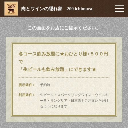
肉とワインの隠れ家 209 ichimura
この画面をお店にご提示ください。
各コース飲み放題に★おひとり様+５００円
で
「生ビールも飲み放題」にできます★
提示条件
予約時
利用条件
生ビール・スパークリングワイン・ウイスキ
ー角・サングリア・日本酒もご注文いただけ
るようになります