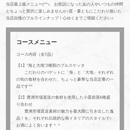
当店最上級メニュー(^^♪ お世話になったあの人やいつもの仲間
とちょっと贅沢に楽しみませんか♪質・量ともにこだわり抜いた
当店自慢のフルラインナップ！心ゆくまでご堪能ください♪
コースメニュー
コース内容（全7品）
【1】“海と大地”2種類のブルスケッタ
こだわりのバゲットに「海」と「大地」それぞれ
の旬の食材を合わせた、ちょっと豪華な当店定番の一
品です^^
【2】豊洲市場直送の食材を使用した小皿前菜6種盛
り合わせ
豊洲市場直送素材の魅力を最大限に引き出した逸
品！を、それぞれ伝統的な南イタリアのスタイルで♪
お酒によく合います＾＾