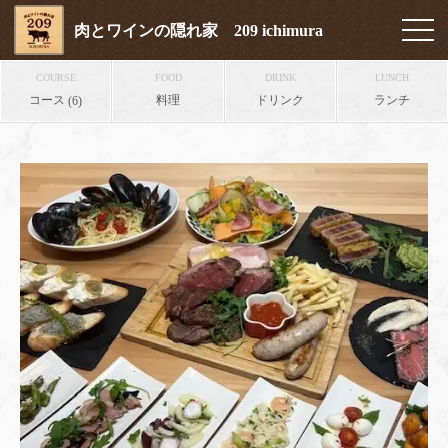
肉とワインの隠れ家 209 ichimura
COURSE
FOOD
DRINK
LUNCH
コース
料理
ドリンク
ランチ
(6)