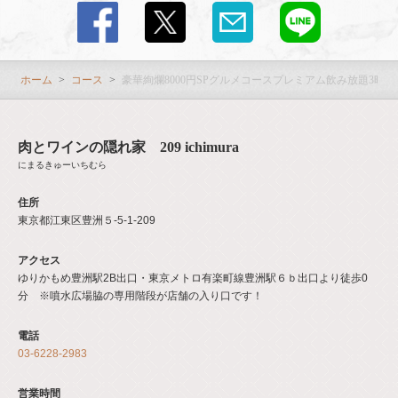
ホーム
コース
豪華絢爛8000円SPグルメコースプレミアム飲み放題3時
肉とワインの隠れ家 209 ichimura
にまるきゅーいちむら
住所
東京都江東区豊洲５-5-1-209
アクセス
ゆりかもめ豊洲駅2B出口・東京メトロ有楽町線豊洲駅６ｂ出口より徒歩0
分 ※噴水広場脇の専用階段が店舗の入り口です！
電話
03-6228-2983
営業時間