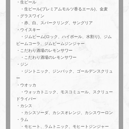
・生ビール
この店舗情報をシェアする
・生ビール(プレミアムモルツ香るエール)、金麦
・グラスワイン
豪華絢爛8000円SPグルメコースプレミアム飲み放題3時間
・赤、白、スパークリング、サングリア
（生ビール、日本酒等）付き！ | 肉とワインの隠れ家 209
・ウイスキー
ichimura
・ジムビーム(ロック、ハイボール、水割り)、ジム
東京都江東区豊洲５-5-1-209
ビームコーラ、ジムビームジンジャー
https://209ichimura-toyosu.owst.jp/courses/219584336
・こだわり酒場のレモンサワー
・こだわり酒場のレモンサワー
お店情報をコピー
・ジン
・ジントニック、ジンバック、ゴールデンスクリュ
ー
・ウオッカ
・ウォッカトニック、モスコミュール、スクリュー
ドライバー
閉じる
・カシス
・カシスソーダ、カシスオレンジ、カシスウーロン
・ラム
・モヒート、ラムトニック、モヒートジンジャー