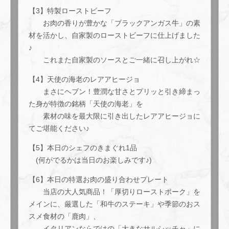
【3】特製ローストビーフ
お肉の香りが豊かな「ブラックアンガス牛」の素
材を活かし、自家製のローストビーフに仕上げました
♪
これまた自家製のソースとご一緒に召し上がれ☆
【4】天使の海老のレアアヒージョ
まさにヘブン！豊潤な甘さとプリッと引き締まっ
た身が特徴の銘柄「天使の海老」を
素材の味を最大限に引き出したレアアヒージョに
てご堪能ください♪
【5】本日のシェフのきまぐれ1品
(何がでるかは当日のお楽しみです♪)
【6】本日の特選お肉の盛り合わせプレート
当店の大人気商品！「厚切りローストポーク」を
メインに、厳選した「和牛のステーキ」や季節のおス
スメ食材の「鹿肉」、
イタリアンならではの「大きなサルシッチャ」に