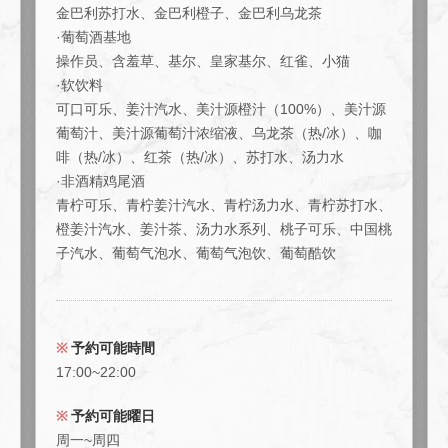
金巴利苏打水、金巴利橙子、金巴利乌龙茶
·葡萄酒基地
操作员、含羞草、基尔、皇家基尔、红雀、小猫
閉じる
·软饮料
可口可乐、姜汁汽水、美汁源橙汁（100%）、美汁源
葡萄汁、美汁源葡萄汁浓缩液、乌龙茶（热/冰）、咖
啡（热/冰）、红茶（热/冰）、苏打水、汤力水
·非酒精鸡尾酒
青柠可乐、青柠姜汁汽水、青柠汤力水、青柠苏打水、
橙姜汁汽水、姜汁茶、汤力水系列、桃子可乐、中国桃
子汽水、葡萄气泡水、葡萄气泡饮、葡萄酷饮
予約可能時間
17:00~22:00
予約可能曜日
周一~周四