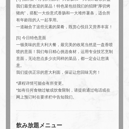
我们最受欢迎的菜品！特色菜包括我们的招牌“厚切烤
猪肉”，搭配一大份意式香肠和一大堆炸薯条，适合所
有年龄段的人一起享用。
一道融合了这些元素的菜肴，既赏心悦目又营养丰富！
[5] 今日特色意面
一顿美味的意大利大餐，最完美的收尾当然是一盘香喷
喷的意面！我们每日精心挑选食材，运用专业技艺烹制
意面，无论您点多少次同样的菜品，都一定会让您满
意。
我们提供正宗的意大利面，保证让您回味无穷！
*课程详情可能会有所变更。
*如有任何食物过敏或饮食限制，请提前通过电话或在
网上预订时在要求栏中告知我们。
飲み放題メニュー