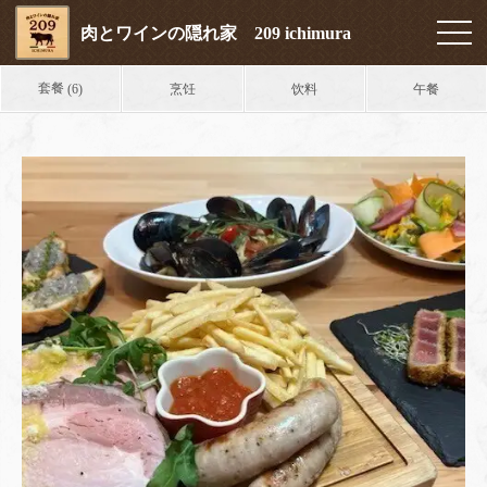
肉とワインの隠れ家 209 ichimura
套餐
烹饪
饮料
午餐
(6)