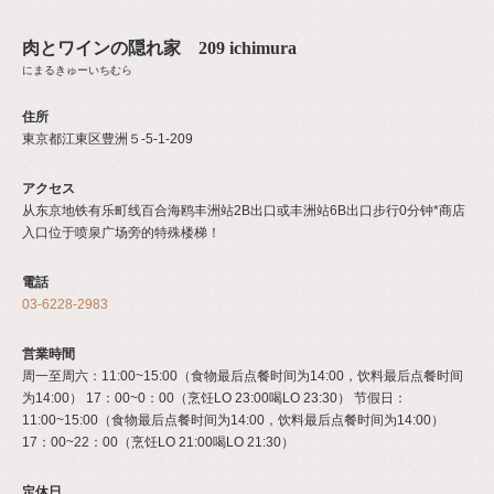
肉とワインの隠れ家 209 ichimura
にまるきゅーいちむら
住所
東京都江東区豊洲５-5-1-209
アクセス
从东京地铁有乐町线百合海鸥丰洲站2B出口或丰洲站6B出口步行0分钟*商店
入口位于喷泉广场旁的特殊楼梯！
電話
03-6228-2983
営業時間
周一至周六：11:00~15:00（食物最后点餐时间为14:00，饮料最后点餐时间
为14:00） 17：00~0：00（烹饪LO 23:00喝LO 23:30） 节假日：
11:00~15:00（食物最后点餐时间为14:00，饮料最后点餐时间为14:00）
17：00~22：00（烹饪LO 21:00喝LO 21:30）
定休日