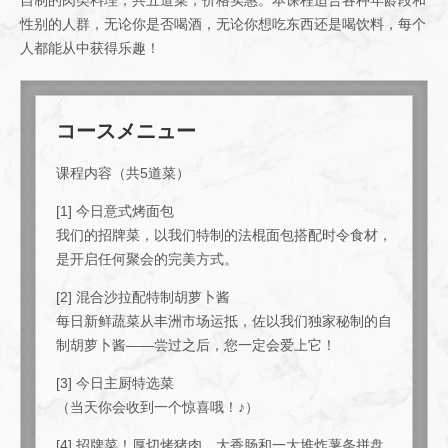
性别的人群，无论你是否喝酒，无论你想吃东西还是喝饮料，每个
人都能从中获得乐趣！
コースメニュー
课程内容（共5道菜）
[1] 今日意式烤面包
我们的招牌菜，以我们特制的法棍面包搭配时令食材，
是开启任何聚会的完美方式。
[2] 混合沙拉配特制胡萝卜酱
每日新鲜蔬菜从丰洲市场运抵，佐以我们独家秘制的自
制胡萝卜酱——尝过之后，您一定会爱上它！
[3] 今日主厨特选菜
（当天你会收到一个惊喜哦！♪）
[4] 招牌菜！厚切烤猪肉、大香肠和一大堆炸薯条拼盘