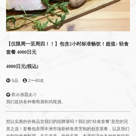
【仅限周一至周四！！】包含2小时标准畅饮！超值♪ 轻食
套餐 4000日元
4000日元
(税込)
5品
2〜40名
飲み放題あり
我们提供各种葡萄酒和鸡尾酒。
想以实惠的价格品尝我们的招牌菜吗？我们的“轻食套餐”是您的完
美之选！套餐包含用丰洲市场新鲜鱼类烹制的创意菜肴，以及我们
自制的肉类料理，共五道菜，价格实惠。本课程适合各种年龄段和