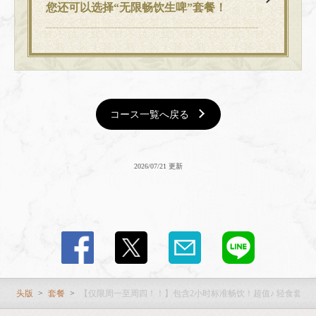
您还可以选择“无限畅饮生啤”套餐！
コース一覧へ戻る
2026/07/21 更新
头版
套餐
【仅限周一至周四！！】包含2小时标准畅饮！超值♪ 轻食套餐 4