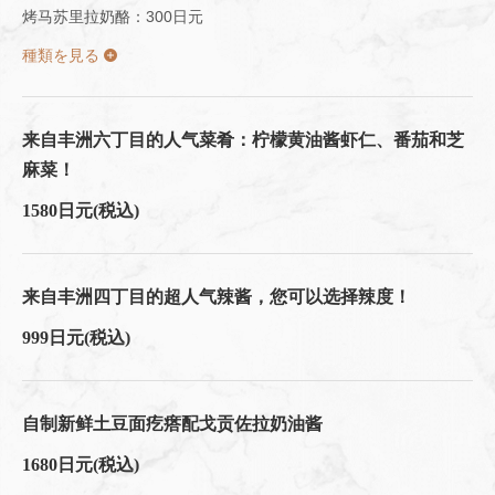
烤马苏里拉奶酪：300日元
種類を見る
来自丰洲六丁目的人气菜肴：柠檬黄油酱虾仁、番茄和芝
麻菜！
1580日元
(税込)
来自丰洲四丁目的超人气辣酱，您可以选择辣度！
999日元
(税込)
自制新鲜土豆面疙瘩配戈贡佐拉奶油酱
1680日元
(税込)