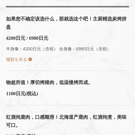
如果您不确定该选什么，那就选这个吧！主厨精选炭烤拼
盘
4200日元 / 6980日元
半身像：4200日元（含税） 全身像：6980日元（含税）
種類を見る
物超所值！厚切烤猪肉，低温慢烤而成。
1100日元
(税込)
红酒炖鹿肉，口感顺滑！北海道产鹿肉，红酒炖煮，美味
可口。