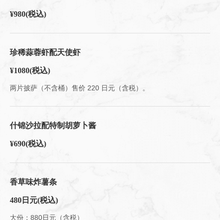
¥980
(税込)
珍稀蒜蓉虾配天使虾
¥1080
(税込)
两片披萨（不含桶）售价 220 日元（含税）。
什锦沙拉配特制胡萝卜酱
¥690
(税込)
香草味炸薯条
480日元
(税込)
大份：880日元（含税）