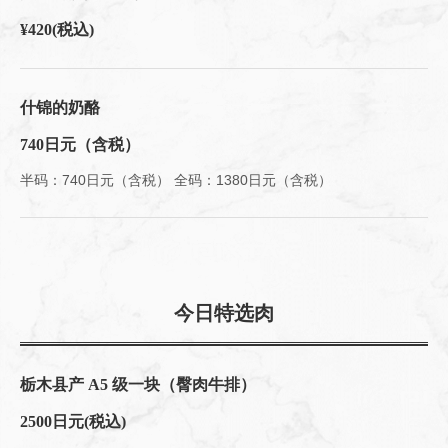
¥420
(税込)
この店舗情報をシェアする
什锦的奶酪
740日元（含税）
烹饪 | 肉とワインの隠れ家 209 ichimura
東京都江東区豊洲５-5-1-209
半码：740日元（含税） 全码：1380日元（含税）
https://209ichimura-toyosu.owst.jp/foods
お店情報をコピー
今日特选肉
閉じる
栃木县产 A5 级一块（臀肉牛排）
2500日元
(税込)