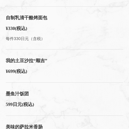
自制乳清干酪烤面包
¥330
(税込)
每件330日元（含税）
我的土豆沙拉“顺吉”
¥699
(税込)
墨鱼汁饭团
599日元
(税込)
美味的萨拉米香肠