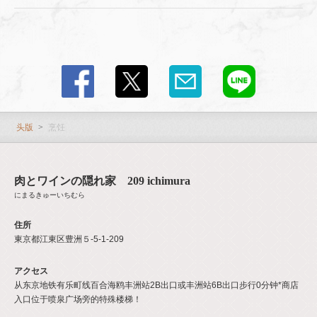
头版
烹饪
肉とワインの隠れ家 209 ichimura
にまるきゅーいちむら
住所
東京都江東区豊洲５-5-1-209
アクセス
从东京地铁有乐町线百合海鸥丰洲站2B出口或丰洲站6B出口步行0分钟*商店
入口位于喷泉广场旁的特殊楼梯！