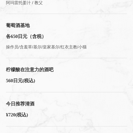
阿玛雷托姜汁 / 教父
葡萄酒基地
各650日元（含税）
操作员/含羞草/基尔/皇家基尔/红衣主教/小猫
柠檬酸在注意力的酒吧
560日元
(税込)
今日推荐清酒
¥720
(税込)