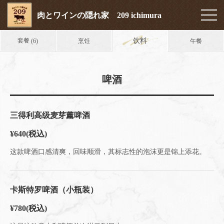
肉とワインの隠れ家 209 ichimura
套餐
饮料
烹饪
午餐
(6)
啤酒
三得利高级麦芽薰啤酒
¥640
(税込)
这款啤酒口感清爽，回味顺滑，其标志性的泡沫更是锦上添花。
卡斯特罗啤酒（小瓶装）
¥780
(税込)