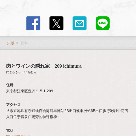
头版
饮料
肉とワインの隠れ家 209 ichimura
にまるきゅーいちむら
住所
東京都江東区豊洲５-5-1-209
アクセス
从东京地铁有乐町线百合海鸥丰洲站2B出口或丰洲站6B出口步行0分钟*商店
入口位于喷泉广场旁的特殊楼梯！
電話