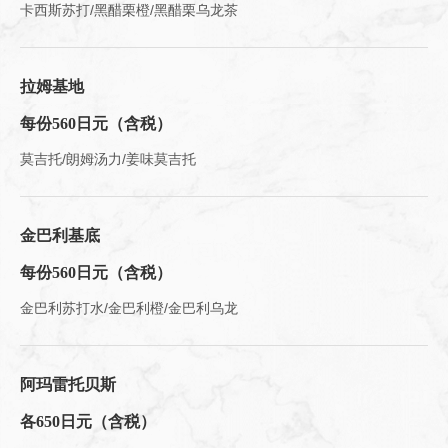
卡西斯苏打/黑醋栗橙/黑醋栗乌龙茶
拉姆基地
每份560日元（含税）
莫吉托/朗姆汤力/姜味莫吉托
金巴利基底
每份560日元（含税）
金巴利苏打水/金巴利橙/金巴利乌龙
阿玛雷托贝斯
各650日元（含税）