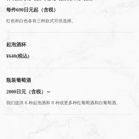
每件690日元起（含税）
红色和白色各有三种款式可供选择。
この店舗情報をシェアする
饮料 | 肉とワインの隠れ家 209 ichimura
起泡酒杯
東京都江東区豊洲５-5-1-209
https://209ichimura-toyosu.owst.jp/drinks
¥640
(税込)
お店情報をコピー
瓶装葡萄酒
2800日元（含税）～
我们提供 6 种起泡酒和 8 种或更多种红葡萄酒和白葡萄酒。
閉じる